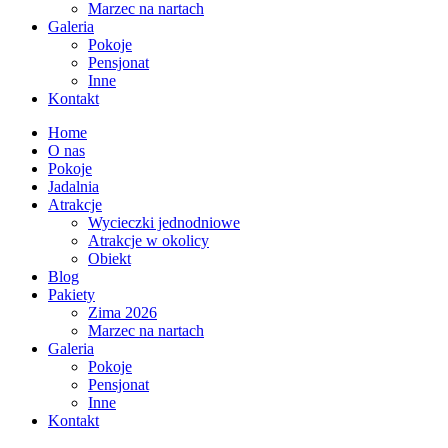
Marzec na nartach
Galeria
Pokoje
Pensjonat
Inne
Kontakt
Home
O nas
Pokoje
Jadalnia
Atrakcje
Wycieczki jednodniowe
Atrakcje w okolicy
Obiekt
Blog
Pakiety
Zima 2026
Marzec na nartach
Galeria
Pokoje
Pensjonat
Inne
Kontakt