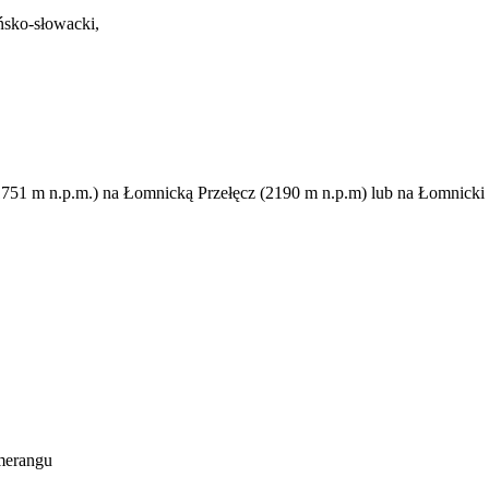
ńsko-słowacki,
51 m n.p.m.) na Łomnicką Przełęcz (2190 m n.p.m) lub na Łomnicki S
umerangu