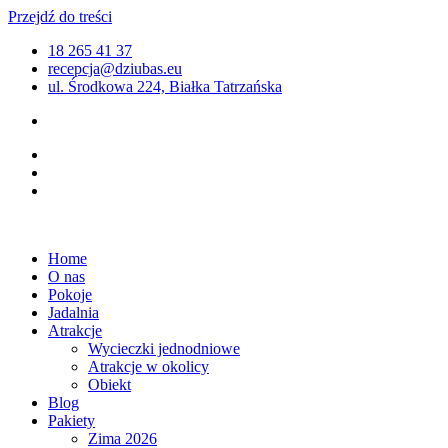
Przejdź do treści
18 265 41 37
recepcja@dziubas.eu
ul. Środkowa 224, Białka Tatrzańska
Home
O nas
Pokoje
Jadalnia
Atrakcje
Wycieczki jednodniowe
Atrakcje w okolicy
Obiekt
Blog
Pakiety
Zima 2026