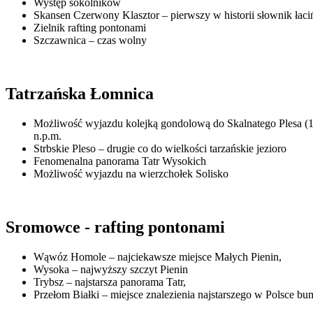
Występ sokolników
Skansen Czerwony Klasztor – pierwszy w historii słownik łaci
Zielnik rafting pontonami
Szczawnica – czas wolny
Tatrzańska Łomnica
Możliwość wyjazdu kolejką gondolową do Skalnatego Plesa (17
n.p.m.
Strbskie Pleso – drugie co do wielkości tarzańskie jezioro
Fenomenalna panorama Tatr Wysokich
Możliwość wyjazdu na wierzchołek Solisko
Sromowce - rafting pontonami
Wąwóz Homole – najciekawsze miejsce Małych Pienin,
Wysoka – najwyższy szczyt Pienin
Trybsz – najstarsza panorama Tatr,
Przełom Białki – miejsce znalezienia najstarszego w Polsce b