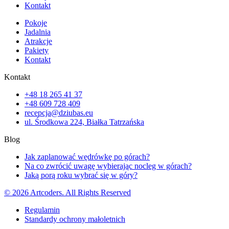
Kontakt
Pokoje
Jadalnia
Atrakcje
Pakiety
Kontakt
Kontakt
+48 18 265 41 37
+48 609 728 409
recepcja@dziubas.eu
ul. Środkowa 224, Białka Tatrzańska
Blog
Jak zaplanować wędrówkę po górach?
Na co zwrócić uwagę wybierając nocleg w górach?
Jaką porą roku wybrać się w góry?
© 2026 Artcoders. All Rights Reserved
Regulamin
Standardy ochrony małoletnich