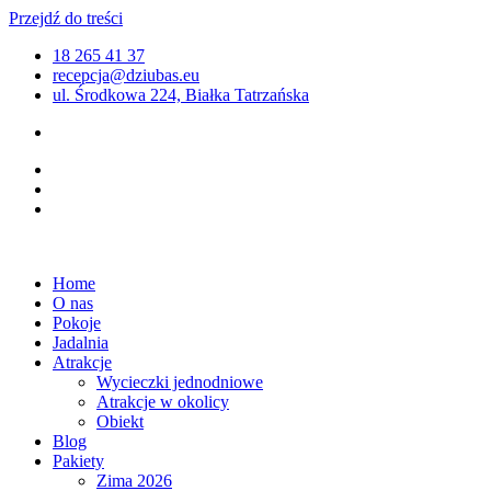
Przejdź do treści
18 265 41 37
recepcja@dziubas.eu
ul. Środkowa 224, Białka Tatrzańska
Home
O nas
Pokoje
Jadalnia
Atrakcje
Wycieczki jednodniowe
Atrakcje w okolicy
Obiekt
Blog
Pakiety
Zima 2026