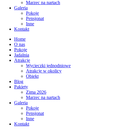
Marzec na nartach
Galeria
Pokoje
Pensjonat
Inne
Kontakt
Home
O nas
Pokoje
Jadalnia
Atrakcje
Wycieczki jednodniowe
Atrakcje w okolicy
Obiekt
Blog
Pakiety
Zima 2026
Marzec na nartach
Galeria
Pokoje
Pensjonat
Inne
Kontakt